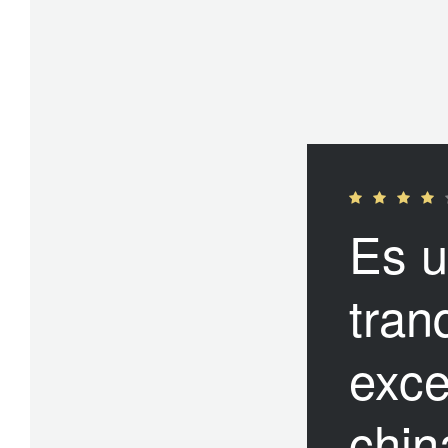
Es u
tran
exce
chin