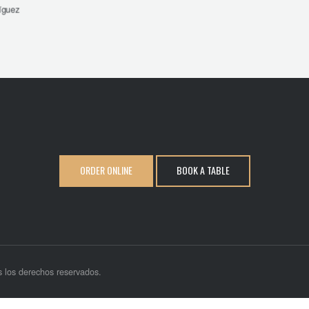
íguez
ORDER ONLINE
BOOK A TABLE
 los derechos reservados.