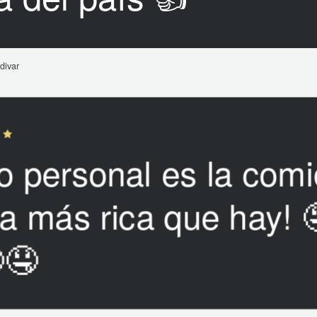
divar
o personal es la com
a más rica que hay! 
🤤