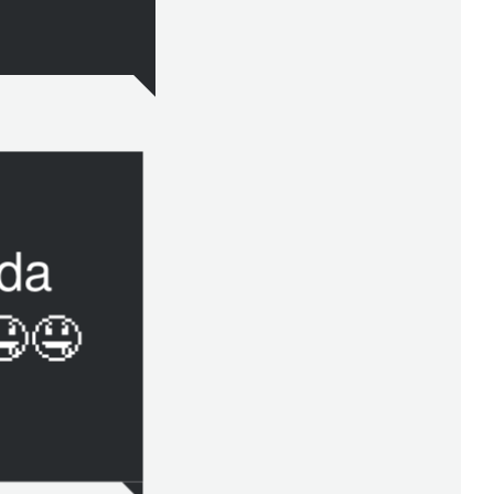
ida
🤤🤤