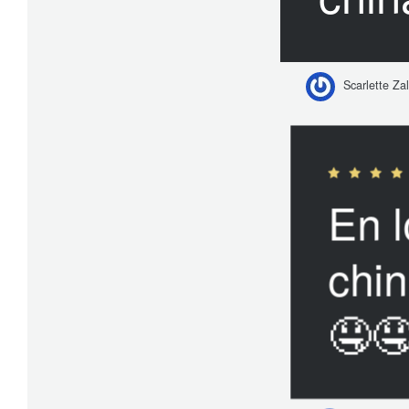
Scarlette Zal
En l
chin
🤤