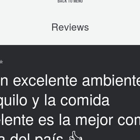
BACK TO MENU
Reviews
n excelente ambient
quilo y la comida
lente es la mejor co
a del país 👍