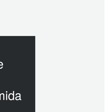
e
mida