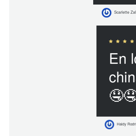
Scarlette Zal
En l
chin
🤤
Haidy Rodr