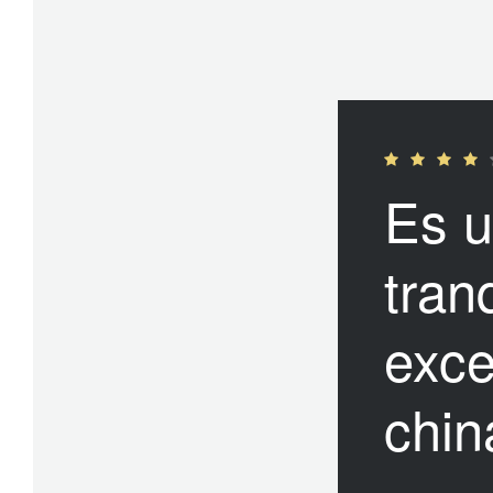
Es u
tran
exce
chin