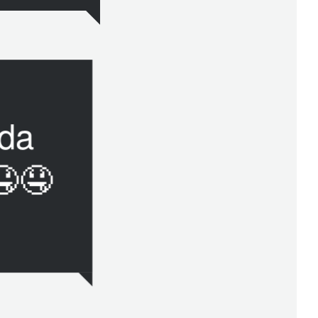
ida
🤤🤤