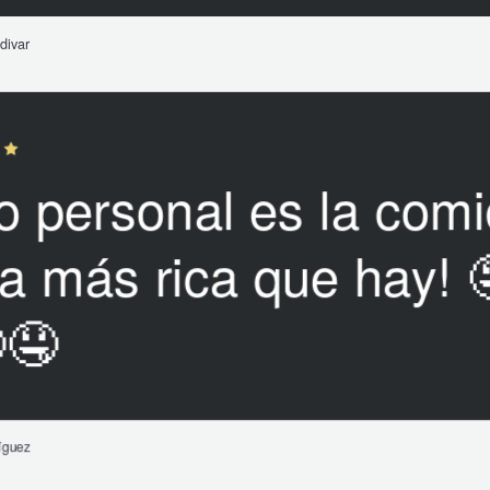
divar
o personal es la com
a más rica que hay! 
🤤
íguez