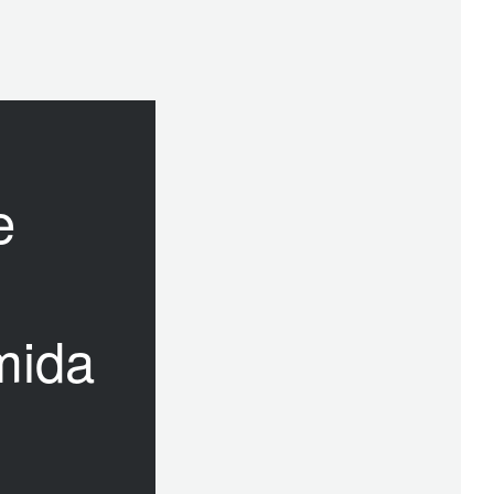
e
mida