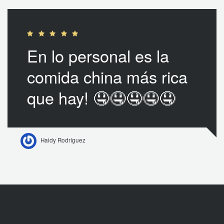
En lo personal es la
comida china más rica
que hay! 🤤🤤🤤🤤🤤
Haidy Rodríguez